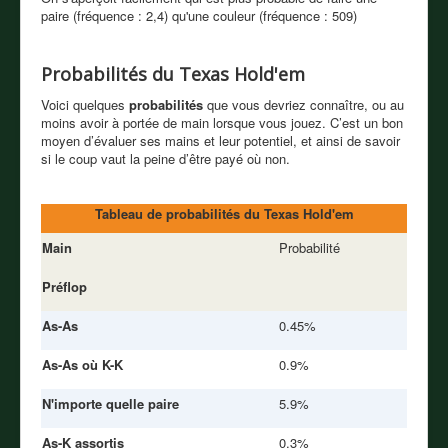
paire (fréquence : 2,4) qu'une couleur (fréquence : 509)
Probabilités du Texas Hold'em
Voici quelques
probabilités
que vous devriez connaître, ou au
moins avoir à portée de main lorsque vous jouez. C’est un bon
moyen d’évaluer ses mains et leur potentiel, et ainsi de savoir
si le coup vaut la peine d’être payé où non.
Tableau de probabilités du Texas Hold'em
Main
Probabilité
Préflop
As-As
0.45%
As-As où K-K
0.9%
N'importe quelle paire
5.9%
As-K assortis
0.3%