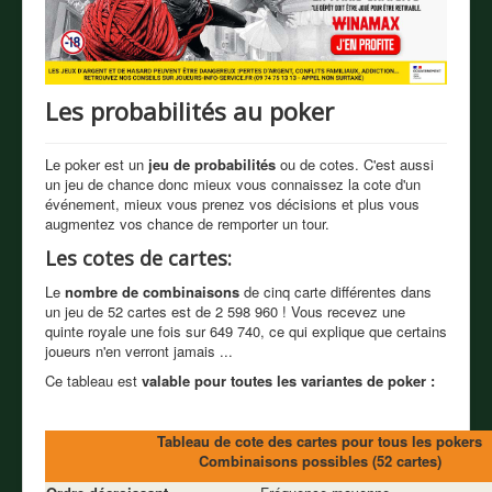
Hold'em
Poker fermé
Stud
Les probabilités au poker
Omaha
Poker 7 mains
Le poker est un
jeu de probabilités
ou de cotes. C'est aussi
un jeu de chance donc mieux vous connaissez la cote d'un
événement, mieux vous prenez vos décisions et plus vous
augmentez vos chance de remporter un tour.
Les cotes de cartes:
Le
nombre de combinaisons
de cinq carte différentes dans
un jeu de 52 cartes est de 2 598 960 ! Vous recevez une
quinte royale une fois sur 649 740, ce qui explique que certains
joueurs n'en verront jamais ...
Ce tableau est
valable pour toutes les variantes de poker :
Tableau de cote des cartes pour tous les pokers
Combinaisons possibles (52 cartes)