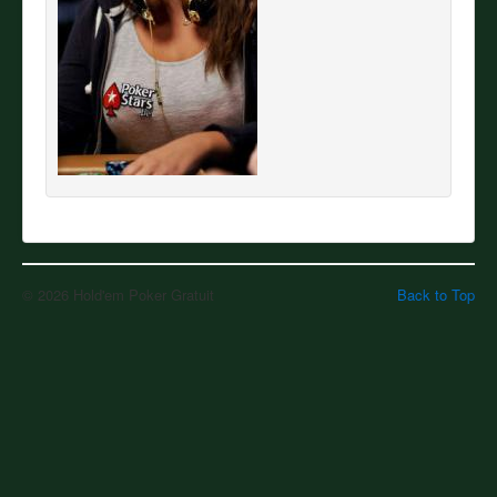
© 2026 Hold'em Poker Gratuit
Back to Top