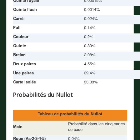
Quinte royale
0.00015%
Quinte flush
0.0014%
Carré
0.024%
Full
0.14%
Couleur
0.2%
Quinte
0.39%
Brelan
2.08%
Deux paires
4.55%
Une paires
29.4%
Carte isolée
33.33%
Probabilités du Nullot
Tableau de probabilités du Nullot
Probabilité dans les cinq cartes
Main
de base
Roue (As-2-3-4-5)
0.04%