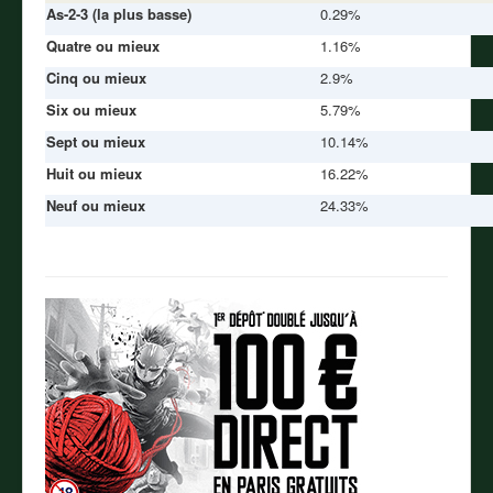
As-2-3 (la plus basse)
0.29%
Quatre ou mieux
1.16%
Cinq ou mieux
2.9%
Six ou mieux
5.79%
Sept ou mieux
10.14%
Huit ou mieux
16.22%
Neuf ou mieux
24.33%