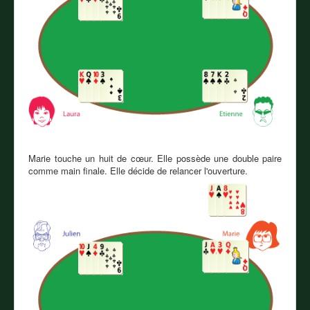
Marie touche un huit de cœur. Elle possède une double paire
comme main finale. Elle décide de relancer l'ouverture.