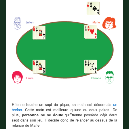
Etienne touche un sept de pique, sa main est désormais
un
brelan
. Cette main est meilleure qu'une ou deux paires. De
plus,
personne ne se doute
qu'Etienne possède déjà deux
sept dans son jeu. Il décide donc de relancer au dessus de la
relance de Marie.