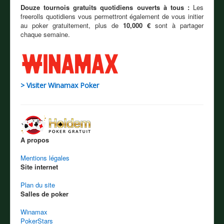
Douze tournois gratuits quotidiens ouverts à tous :
Les
freerolls quotidiens vous permettront également de vous initier
au poker gratuitement, plus de
10,000 €
sont à partager
chaque semaine.
> Visiter Winamax Poker
A propos
Mentions légales
Site internet
Plan du site
Salles de poker
Winamax
PokerStars