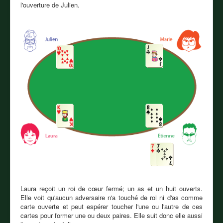
l'ouverture de Julien.
Laura reçoit un roi de cœur fermé; un as et un huit ouverts.
Elle voit qu'aucun adversaire n'a touché de roi ni d'as comme
carte ouverte et peut espérer toucher l'une ou l'autre de ces
cartes pour former une ou deux paires. Elle suit donc elle aussi