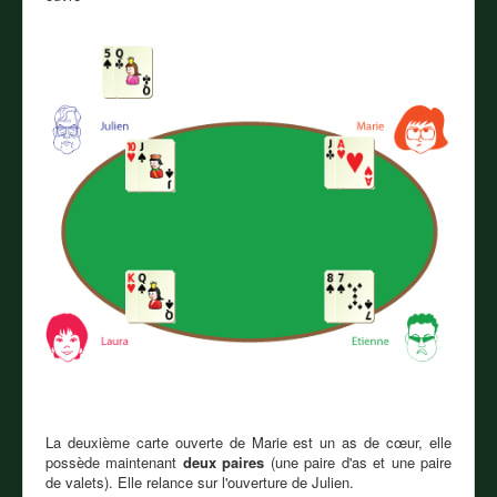
La deuxième carte ouverte de Marie est un as de cœur, elle
possède maintenant
deux paires
(une paire d'as et une paire
de valets). Elle relance sur l'ouverture de Julien.