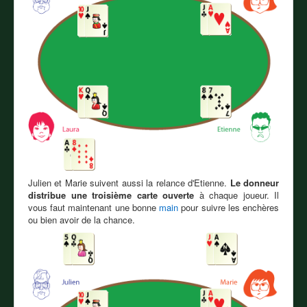
Julien e
t Marie suivent aussi la relance d'Etienne.
Le donneur
distribue une troisième carte ouverte
à chaque joueur. Il
vous faut maintenant une bonne
main
pour suivre les enchères
ou bien avoir de la chance.