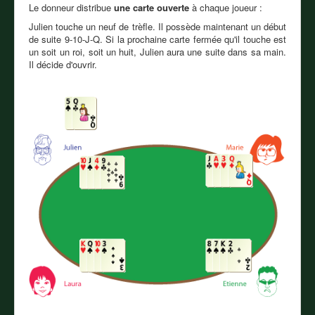
Le donneur distribue
une carte ouverte
à chaque joueur :
Julien touche un neuf de trèfle. Il possède maintenant un début
de suite 9-10-J-Q. Si la prochaine carte fermée qu'il touche est
un soit un roi, soit un huit, Julien aura une suite dans sa main.
Il décide d'ouvrir.