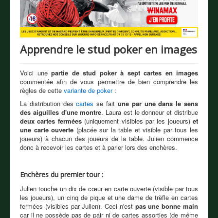
Hold'em
Poker fermé
Stud
Apprendre le stud poker en images
Omaha
Poker 7 mains
Voici une
partie de stud poker à sept cartes en images
commentée afin de vous permettre de bien comprendre les
règles de cette
variante de poker
:
La distribution des
cartes
se fait
une par une dans le sens
des aiguilles d'une montre
. Laura est le donneur et distribue
deux cartes fermées
(uniquement visibles par les joueurs)
et
une carte ouverte
(placée sur la table et visible par tous les
joueurs) à chacun des joueurs de la table. Julien commence
donc à recevoir les cartes et à parler lors des enchères.
Enchères du premier tour :
Julien touche un dix de cœur en carte ouverte (visible par tous
les joueurs), un cinq de pique et une dame de trèfle en cartes
fermées (visibles par Julien). Ceci n'est
pas une bonne main
car il ne possède pas de pair ni de cartes assorties (de même