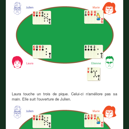
Laura touche un trois de pique. Celui-ci n'améliore pas sa
main. Elle suit l'ouverture de Julien.